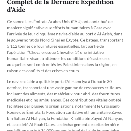
Complet de la Dernière Expédition
d’Aide
Ce samedi, les Émirats Arabes Unis (EAU) ont contribué de
manière significative aux efforts humanitaires à Gaza avec
l’arrivée de leur cinquième navire d’aide au port d’Al Arish, dans
le gouvernorat du Nord-Sinaï en Égypte. Ce bateau, transportant
5 112 tonnes de fournitures essentielles, fait partie de
l’opération “Chevaleresque Chevalier 3”, une initiative
humanitaire visant à atténuer les conditions désastreuses
auxquelles sont confrontés les Palestiniens dans la région, en
raison des conflits et des crises en cours.
Le navire d’aide a quitté le port d’Al Hamriya à Dubaï le 30
octobre, transportant une vaste gamme de ressources critiques,
incluant des aliments, des matériaux pour abri, des fournitures
médicales et cinq ambulances. Ces contributions vitales ont été
facilitées par plusieurs organisations, notamment le Croissant-
Rouge des Émirats, la Fondation caritative et humanitaire Zayed
bin Sultan Al Nahyan, la Fondation Khalifa bin Zayed Al Nahyan,
et la société Al Foah Dates. Le déchargement de cette dernière
expédition porte à 34 000 tonnes le total de l’aide humanitaire