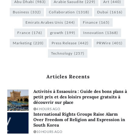
Abu Dhabi
(983)
Arabie Saoudite
(229)
Art
(440)
Business
(332)
Collaboration
(1318)
Dubai
(1616)
Emirats Arabes Unis
(244)
Finance
(165)
France
(176)
growth
(199)
Innovation
(1368)
Marketing
(220)
Press Release
(442)
PRWire
(401)
Technology
(257)
Articles Recents
Activités à Essaouira : Guide des bons plans à
petit prix et des loisirs presque gratuits à
découvrir sur place
4 HOURS AGO
International Rights Groups Raise Alarm
Over Freedom of Religion and Expression in
South Korea
10 HOURS AGO