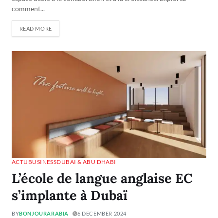
comment...
READ MORE
ACTU
BUSINESS
DUBAI & ABU DHABI
L’école de langue anglaise EC
s’implante à Dubaï
BY
BONJOURARABIA
6 DECEMBER 2024