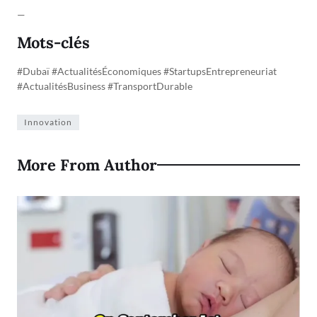
—
Mots-clés
#Dubaï #ActualitésÉconomiques #StartupsEntrepreneuriat
#ActualitésBusiness #TransportDurable
Innovation
More From Author