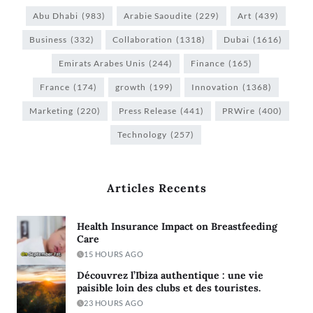
Abu Dhabi
(983)
Arabie Saoudite
(229)
Art
(439)
Business
(332)
Collaboration
(1318)
Dubai
(1616)
Emirats Arabes Unis
(244)
Finance
(165)
France
(174)
growth
(199)
Innovation
(1368)
Marketing
(220)
Press Release
(441)
PRWire
(400)
Technology
(257)
Articles Recents
Health Insurance Impact on Breastfeeding
Care
15 HOURS AGO
Découvrez l’Ibiza authentique : une vie
paisible loin des clubs et des touristes.
23 HOURS AGO