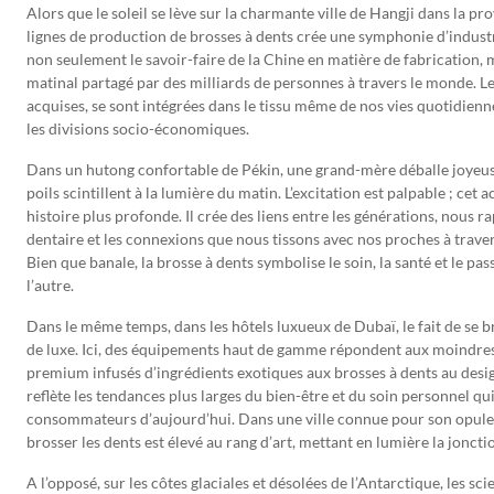
Alors que le soleil se lève sur la charmante ville de Hangji dans la 
lignes de production de brosses à dents crée une symphonie d’industr
non seulement le savoir-faire de la Chine en matière de fabrication, 
matinal partagé par des milliards de personnes à travers le monde. Le
acquises, se sont intégrées dans le tissu même de nos vies quotidienne
les divisions socio-économiques.
Dans un hutong confortable de Pékin, une grand-mère déballe joyeuse
poils scintillent à la lumière du matin. L’excitation est palpable ; cet
histoire plus profonde. Il crée des liens entre les générations, nous 
dentaire et les connexions que nous tissons avec nos proches à trave
Bien que banale, la brosse à dents symbolise le soin, la santé et le pa
l’autre.
Dans le même temps, dans les hôtels luxueux de Dubaï, le fait de se br
de luxe. Ici, des équipements haut de gamme répondent aux moindres d
premium infusés d’ingrédients exotiques aux brosses à dents au desi
reflète les tendances plus larges du bien-être et du soin personnel q
consommateurs d’aujourd’hui. Dans une ville connue pour son opulen
brosser les dents est élevé au rang d’art, mettant en lumière la joncti
A l’opposé, sur les côtes glaciales et désolées de l’Antarctique, les sci