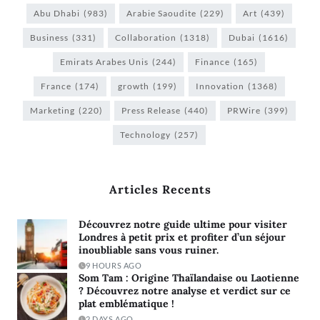
Abu Dhabi
(983)
Arabie Saoudite
(229)
Art
(439)
Business
(331)
Collaboration
(1318)
Dubai
(1616)
Emirats Arabes Unis
(244)
Finance
(165)
France
(174)
growth
(199)
Innovation
(1368)
Marketing
(220)
Press Release
(440)
PRWire
(399)
Technology
(257)
Articles Recents
Découvrez notre guide ultime pour visiter
Londres à petit prix et profiter d’un séjour
inoubliable sans vous ruiner.
9 HOURS AGO
Som Tam : Origine Thaïlandaise ou Laotienne
? Découvrez notre analyse et verdict sur ce
plat emblématique !
2 DAYS AGO