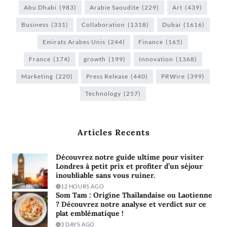
Abu Dhabi
(983)
Arabie Saoudite
(229)
Art
(439)
Business
(331)
Collaboration
(1318)
Dubai
(1616)
Emirats Arabes Unis
(244)
Finance
(165)
France
(174)
growth
(199)
Innovation
(1368)
Marketing
(220)
Press Release
(440)
PRWire
(399)
Technology
(257)
Articles Recents
Découvrez notre guide ultime pour visiter
Londres à petit prix et profiter d’un séjour
inoubliable sans vous ruiner.
12 HOURS AGO
Som Tam : Origine Thaïlandaise ou Laotienne
? Découvrez notre analyse et verdict sur ce
plat emblématique !
3 DAYS AGO