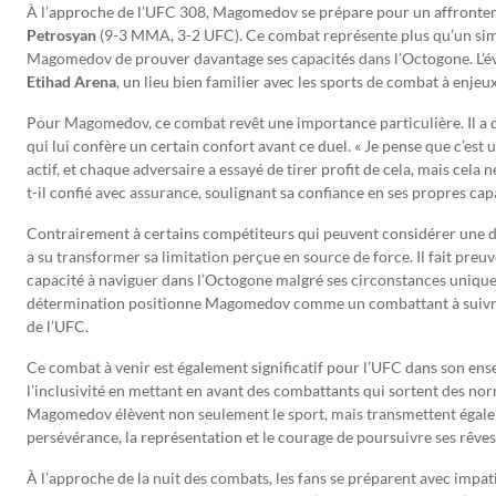
À l’approche de l’UFC 308, Magomedov se prépare pour un affronte
Petrosyan
(9-3 MMA, 3-2 UFC). Ce combat représente plus qu’un simp
Magomedov de prouver davantage ses capacités dans l’Octogone. L’é
Etihad Arena
, un lieu bien familier avec les sports de combat à enjeux
Pour Magomedov, ce combat revêt une importance particulière. Il a d
qui lui confère un certain confort avant ce duel. « Je pense que c’est 
actif, et chaque adversaire a essayé de tirer profit de cela, mais cela
t-il confié avec assurance, soulignant sa confiance en ses propres cap
Contrairement à certains compétiteurs qui peuvent considérer une
a su transformer sa limitation perçue en source de force. Il fait pre
capacité à naviguer dans l’Octogone malgré ses circonstances unique
détermination positionne Magomedov comme un combattant à suivre 
de l’UFC.
Ce combat à venir est également significatif pour l’UFC dans son en
l’inclusivité en mettant en avant des combattants qui sortent des no
Magomedov élèvent non seulement le sport, mais transmettent égale
persévérance, la représentation et le courage de poursuivre ses rêves,
À l’approche de la nuit des combats, les fans se préparent avec impat