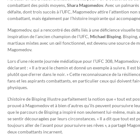
combattant des poids moyens,
Shara Magomedov
. Avec un palmarès 
défaite, dont trois succès à l’UFC, Magomedov attire l’attention no
combattant, mais également par l’histoire inspirante qui accompagn
Magomedov, qui a rencontré des défis liés à une déficience visuelle to
inspiration de l’ancien champion de l’UFC,
Michael Bisping
. Bisping,
martiaux mixtes avec un œil fonctionnel, est devenu une source de 
Magomedov.
Lors d’une récente journée médiatique pour l’UFC 308, Magomedov a
déclarant : « Il a tracé le chemin et donné un exemple à suivre. Il est 
plutôt que d’errer dans le noir. » Cette reconnaissance de la résilie
fans et les aspirants combattants, en particulier ceux qui doivent fai
physiques.
L’histoire de Bisping illustre parfaitement la notion que « tout est pos
prouvé à Magomedov et à bien d’autres qu’ils peuvent poursuivre leu
que le parcours de Bisping a inspiré non seulement lui-même, mais 
se sentir découragées par leurs circonstances. « Il a dit que tout est 
toujours aller de l’avant pour poursuivre ses rêves », a partagé Mag
deux combattants incarnent.