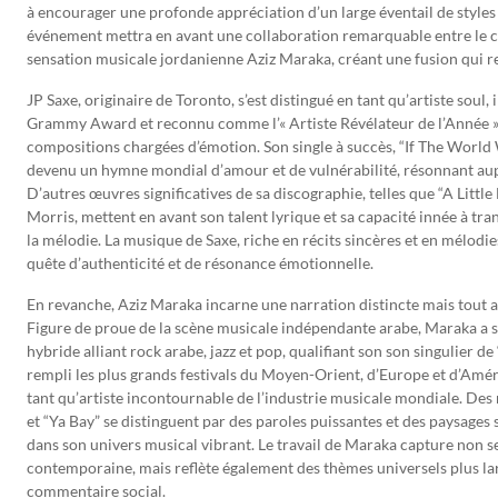
à encourager une profonde appréciation d’un large éventail de style
événement mettra en avant une collaboration remarquable entre le 
sensation musicale jordanienne Aziz Maraka, créant une fusion qui re
JP Saxe, originaire de Toronto, s’est distingué en tant qu’artiste soul,
Grammy Award et reconnu comme l’« Artiste Révélateur de l’Année » e
compositions chargées d’émotion. Son single à succès, “If The World 
devenu un hymne mondial d’amour et de vulnérabilité, résonnant aupr
D’autres œuvres significatives de sa discographie, telles que “A Little
Morris, mettent en avant son talent lyrique et sa capacité innée à t
la mélodie. La musique de Saxe, riche en récits sincères et en mélodie
quête d’authenticité et de résonance émotionnelle.
En revanche, Aziz Maraka incarne une narration distincte mais tout a
Figure de proue de la scène musicale indépendante arabe, Maraka a s
hybride alliant rock arabe, jazz et pop, qualifiant son son singulier 
rempli les plus grands festivals du Moyen-Orient, d’Europe et d’Amé
tant qu’artiste incontournable de l’industrie musicale mondiale. D
et “Ya Bay” se distinguent par des paroles puissantes et des paysages
dans son univers musical vibrant. Le travail de Maraka capture non s
contemporaine, mais reflète également des thèmes universels plus large
commentaire social.