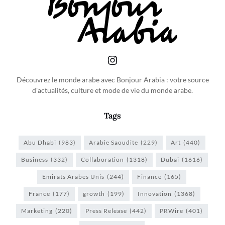
Découvrez le monde arabe avec Bonjour Arabia : votre source
d'actualités, culture et mode de vie du monde arabe.
Tags
Abu Dhabi
(983)
Arabie Saoudite
(229)
Art
(440)
Business
(332)
Collaboration
(1318)
Dubai
(1616)
Emirats Arabes Unis
(244)
Finance
(165)
France
(177)
growth
(199)
Innovation
(1368)
Marketing
(220)
Press Release
(442)
PRWire
(401)