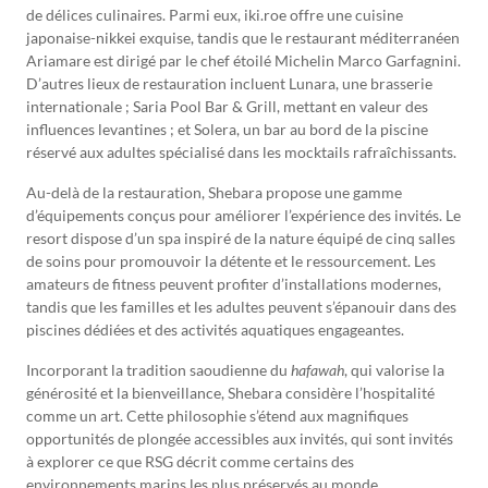
de délices culinaires. Parmi eux, iki.roe offre une cuisine
japonaise-nikkei exquise, tandis que le restaurant méditerranéen
Ariamare est dirigé par le chef étoilé Michelin Marco Garfagnini.
D’autres lieux de restauration incluent Lunara, une brasserie
internationale ; Saria Pool Bar & Grill, mettant en valeur des
influences levantines ; et Solera, un bar au bord de la piscine
réservé aux adultes spécialisé dans les mocktails rafraîchissants.
Au-delà de la restauration, Shebara propose une gamme
d’équipements conçus pour améliorer l’expérience des invités. Le
resort dispose d’un spa inspiré de la nature équipé de cinq salles
de soins pour promouvoir la détente et le ressourcement. Les
amateurs de fitness peuvent profiter d’installations modernes,
tandis que les familles et les adultes peuvent s’épanouir dans des
piscines dédiées et des activités aquatiques engageantes.
Incorporant la tradition saoudienne du
hafawah
, qui valorise la
générosité et la bienveillance, Shebara considère l’hospitalité
comme un art. Cette philosophie s’étend aux magnifiques
opportunités de plongée accessibles aux invités, qui sont invités
à explorer ce que RSG décrit comme certains des
environnements marins les plus préservés au monde.