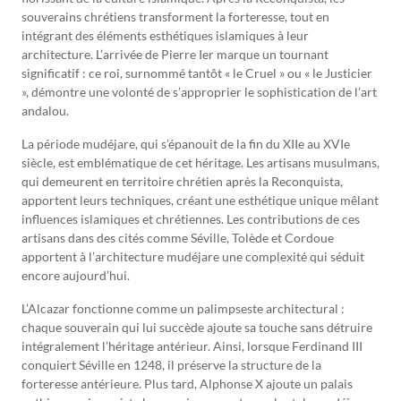
souverains chrétiens transforment la forteresse, tout en
intégrant des éléments esthétiques islamiques à leur
architecture. L’arrivée de Pierre Ier marque un tournant
significatif : ce roi, surnommé tantôt « le Cruel » ou « le Justicier
», démontre une volonté de s’approprier le sophistication de l’art
andalou.
La période mudéjare, qui s’épanouit de la fin du XIIe au XVIe
siècle, est emblématique de cet héritage. Les artisans musulmans,
qui demeurent en territoire chrétien après la Reconquista,
apportent leurs techniques, créant une esthétique unique mêlant
influences islamiques et chrétiennes. Les contributions de ces
artisans dans des cités comme Séville, Tolède et Cordoue
apportent à l’architecture mudéjare une complexité qui séduit
encore aujourd’hui.
L’Alcazar fonctionne comme un palimpseste architectural :
chaque souverain qui lui succède ajoute sa touche sans détruire
intégralement l’héritage antérieur. Ainsi, lorsque Ferdinand III
conquiert Séville en 1248, il préserve la structure de la
forteresse antérieure. Plus tard, Alphonse X ajoute un palais