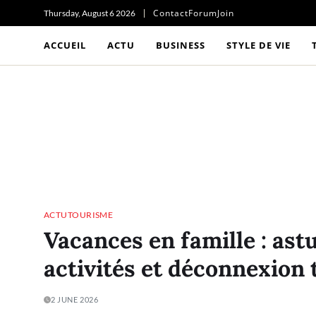
Contact
Forum
Join
Thursday, August 6 2026
ACCUEIL
ACTU
BUSINESS
STYLE DE VIE
ACTU
TOURISME
Vacances en famille : astu
activités et déconnexion 
2 JUNE 2026