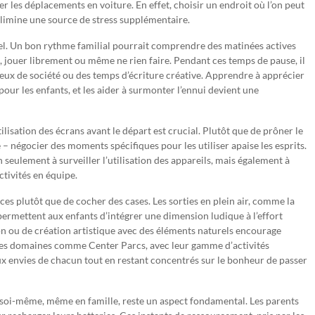
 les déplacements en voiture. En effet, choisir un endroit où l’on peut
 élimine une source de stress supplémentaire.
tiel. Un bon rythme familial pourrait comprendre des matinées actives
e, jouer librement ou même ne rien faire. Pendant ces temps de pause, il
eux de société ou des temps d’écriture créative. Apprendre à apprécier
our les enfants, et les aider à surmonter l’ennui devient une
ilisation des écrans avant le départ est crucial. Plutôt que de prôner le
 – négocier des moments spécifiques pour les utiliser apaise les esprits.
 seulement à surveiller l’utilisation des appareils, mais également à
ctivités en équipe.
nces plutôt que de cocher des cases. Les sorties en plein air, comme la
permettent aux enfants d’intégrer une dimension ludique à l’effort
on ou de création artistique avec des éléments naturels encourage
es domaines comme Center Parcs, avec leur gamme d’activités
ux envies de chacun tout en restant concentrés sur le bonheur de passer
 soi-même, même en famille, reste un aspect fondamental. Les parents