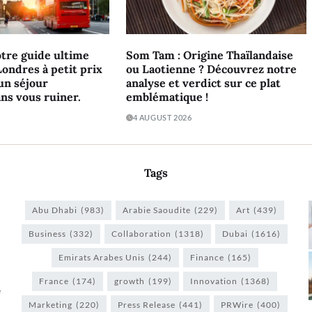
tre guide ultime
Som Tam : Origine Thaïlandaise
Londres à petit prix
ou Laotienne ? Découvrez notre
’un séjour
analyse et verdict sur ce plat
ans vous ruiner.
emblématique !
4 AUGUST 2026
Tags
Abu Dhabi
(983)
Arabie Saoudite
(229)
Art
(439)
Business
(332)
Collaboration
(1318)
Dubai
(1616)
Emirats Arabes Unis
(244)
Finance
(165)
France
(174)
growth
(199)
Innovation
(1368)
e
Marketing
(220)
Press Release
(441)
PRWire
(400)