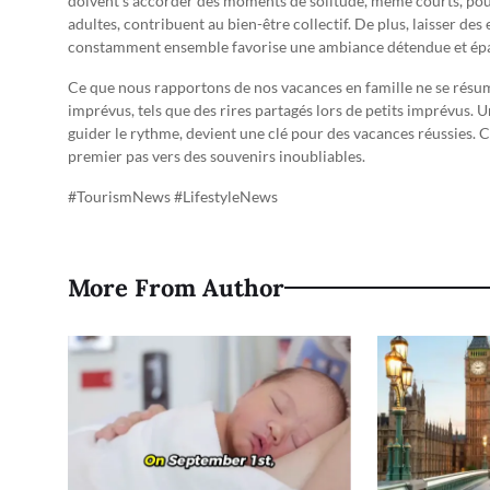
doivent s’accorder des moments de solitude, même courts, pour 
adultes, contribuent au bien-être collectif. De plus, laisser des
constamment ensemble favorise une ambiance détendue et ép
Ce que nous rapportons de nos vacances en famille ne se résum
imprévus, tels que des rires partagés lors de petits imprévus. Un 
guider le rythme, devient une clé pour des vacances réussies. Ch
premier pas vers des souvenirs inoubliables.
#TourismNews #LifestyleNews
More From Author