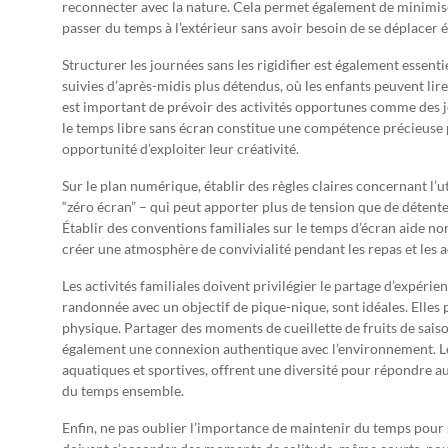
reconnecter avec la nature. Cela permet également de minimiser
passer du temps à l’extérieur sans avoir besoin de se déplacer
Structurer les journées sans les rigidifier est également essen
suivies d’après-midis plus détendus, où les enfants peuvent lir
est important de prévoir des activités opportunes comme des j
le temps libre sans écran constitue une compétence précieuse p
opportunité d’exploiter leur créativité.
Sur le plan numérique, établir des règles claires concernant l’ut
“zéro écran” – qui peut apporter plus de tension que de détente
Établir des conventions familiales sur le temps d’écran aide non
créer une atmosphère de convivialité pendant les repas et les a
Les activités familiales doivent privilégier le partage d’expérie
randonnée avec un objectif de pique-nique, sont idéales. Elles 
physique. Partager des moments de cueillette de fruits de sais
également une connexion authentique avec l’environnement. L
aquatiques et sportives, offrent une diversité pour répondre a
du temps ensemble.
Enfin, ne pas oublier l’importance de maintenir du temps pour