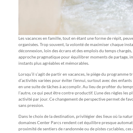
Les vacances en famille, tout en étant une forme de répit, peuve
organisées. Trop souvent, la volonté de maximiser chaque instan
déconnexion, loin des écrans et des emplois du temps chargés, 
approche pragmatique pour équilibrer moments de partage, im
instants plus agréables et mémorables.
Lorsqu’il s’agit de partir en vacances, le piège du programme t
d’activités variées pour éviter l’ennui, surtout avec des enfant
en une suite de tâches à accomplir. Au lieu de profiter du temps
l’autre, ce qui peut être contre-productif. L’une des règles les 
activité par jour. Ce changement de perspective permet de favori
sans pression.
Dans le choix de la destination, privilégier des lieux où la natu
domaines Center Parcs rendent cet équilibre presque automatiq
proximité de sentiers de randonnée ou de pistes cyclables, ces 