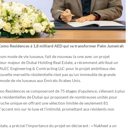
s Como Residences à 1,8 milliard AED qui va transformer Palm Jumeirah
 son mode de vie luxueux, fait de nouveau la une avec un projet
cteur majeur de Dubai Holding Real Estate, a récemment attribué un
 ALEC Engineering & Contracting LLC pour le projet ambitieux des
ouvelle merveille résidentielle n’est pas qu’un immeuble de grande
du mode de vie luxueux aux Émirats Arabes Unis.
mo Residences se composeront de 75 étages d’opulence, s’élevant à plus
urs résidentielles de Dubaï qui proposent de nombreuses unités pour
roche unique en offrant une sélection limitée de seulement 81
’accent mis sur le luxe et l’intimité, promettant aux résidents non
ate, a précisé l’importance du projet en déclarant : « Nakheel a un