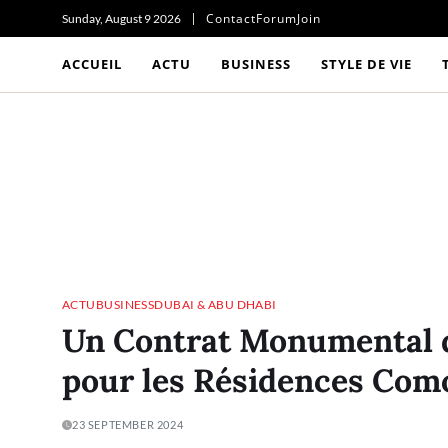
Contact
Forum
Join
Sunday, August 9 2026
ACCUEIL
ACTU
BUSINESS
STYLE DE VIE
ACTU
BUSINESS
DUBAI & ABU DHABI
Un Contrat Monumental de
pour les Résidences Como
23 SEPTEMBER 2024