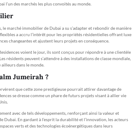
ubaï l’un des marchés les plus convoités au monde.
lier
s, le marché immobilier de Dubaï a su s’adapter et rebondir de manière
exibles a accru l’intérêt pour les propriétés résidentielles offrant luxe
nces changeantes et ajustent leurs projets en conséquence.
idences voient le jour, ils sont conçus pour répondre à une clientèle
s résidents peuvent s’attendre à des installations de classe mondiale,
e ailleurs dans le monde.
Palm Jumeirah ?
rvèrent que cette zone prestigieuse pourrait attirer davantage de
nces se dresse comme un phare de futurs projets visant à allier vie
Unis.
ment avec de tels développements, renforçant ainsi la valeur et
de Dubaï. En gardant à l’esprit la durabilité et l’innovation, les acteurs
espaces verts et des technologies écoénergétiques dans leurs