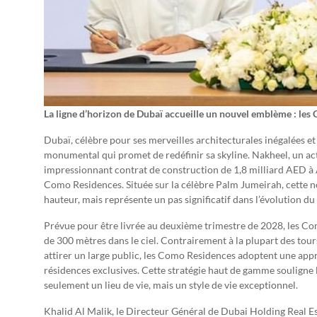
La ligne d’horizon de Dubaï accueille un nouvel emblème : le
Dubaï, célèbre pour ses merveilles architecturales inégalées et
monumental qui promet de redéfinir sa skyline. Nakheel, un a
impressionnant contrat de construction de 1,8 milliard AED à
Como Residences. Située sur la célèbre Palm Jumeirah, cette n
hauteur, mais représente un pas significatif dans l’évolution 
Prévue pour être livrée au deuxième trimestre de 2028, les Co
de 300 mètres dans le ciel. Contrairement à la plupart des to
attirer un large public, les Como Residences adoptent une app
résidences exclusives. Cette stratégie haut de gamme souligne l
seulement un lieu de vie, mais un style de vie exceptionnel.
Khalid Al Malik, le Directeur Général de Dubai Holding Real Est