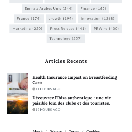
Emirats Arabes Unis
(244)
Finance
(165)
France
(174)
growth
(199)
Innovation
(1368)
Marketing
(220)
Press Release
(441)
PRWire
(400)
Technology
(257)
Articles Recents
Health Insurance Impact on Breastfeeding
Care
11 HOURS AGO
Découvrez l’Ibiza authentique : une vie
paisible loin des clubs et des touristes.
19 HOURS AGO
About
Privacy
Terms
Cookies