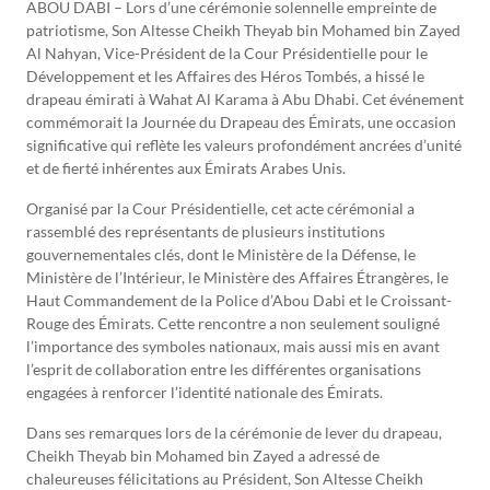
ABOU DABI – Lors d’une cérémonie solennelle empreinte de
patriotisme, Son Altesse Cheikh Theyab bin Mohamed bin Zayed
Al Nahyan, Vice-Président de la Cour Présidentielle pour le
Développement et les Affaires des Héros Tombés, a hissé le
drapeau émirati à Wahat Al Karama à Abu Dhabi. Cet événement
commémorait la Journée du Drapeau des Émirats, une occasion
significative qui reflète les valeurs profondément ancrées d’unité
et de fierté inhérentes aux Émirats Arabes Unis.
Organisé par la Cour Présidentielle, cet acte cérémonial a
rassemblé des représentants de plusieurs institutions
gouvernementales clés, dont le Ministère de la Défense, le
Ministère de l’Intérieur, le Ministère des Affaires Étrangères, le
Haut Commandement de la Police d’Abou Dabi et le Croissant-
Rouge des Émirats. Cette rencontre a non seulement souligné
l’importance des symboles nationaux, mais aussi mis en avant
l’esprit de collaboration entre les différentes organisations
engagées à renforcer l’identité nationale des Émirats.
Dans ses remarques lors de la cérémonie de lever du drapeau,
Cheikh Theyab bin Mohamed bin Zayed a adressé de
chaleureuses félicitations au Président, Son Altesse Cheikh