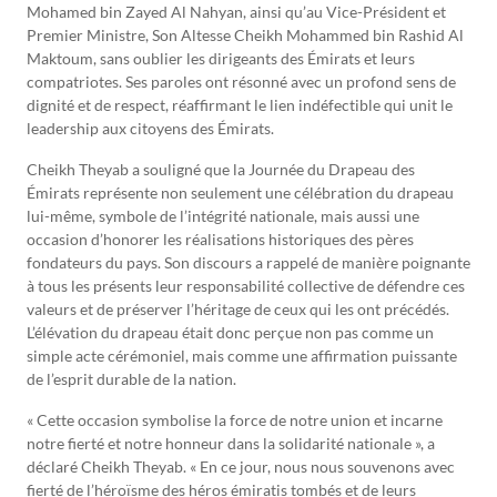
Mohamed bin Zayed Al Nahyan, ainsi qu’au Vice-Président et
Premier Ministre, Son Altesse Cheikh Mohammed bin Rashid Al
Maktoum, sans oublier les dirigeants des Émirats et leurs
compatriotes. Ses paroles ont résonné avec un profond sens de
dignité et de respect, réaffirmant le lien indéfectible qui unit le
leadership aux citoyens des Émirats.
Cheikh Theyab a souligné que la Journée du Drapeau des
Émirats représente non seulement une célébration du drapeau
lui-même, symbole de l’intégrité nationale, mais aussi une
occasion d’honorer les réalisations historiques des pères
fondateurs du pays. Son discours a rappelé de manière poignante
à tous les présents leur responsabilité collective de défendre ces
valeurs et de préserver l’héritage de ceux qui les ont précédés.
L’élévation du drapeau était donc perçue non pas comme un
simple acte cérémoniel, mais comme une affirmation puissante
de l’esprit durable de la nation.
« Cette occasion symbolise la force de notre union et incarne
notre fierté et notre honneur dans la solidarité nationale », a
déclaré Cheikh Theyab. « En ce jour, nous nous souvenons avec
fierté de l’héroïsme des héros émiratis tombés et de leurs