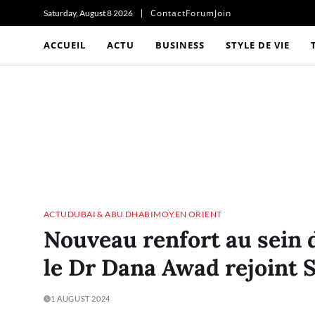
Contact
Forum
Join
Saturday, August 8 2026
ACCUEIL
ACTU
BUSINESS
STYLE DE VIE
ACTU
DUBAI & ABU DHABI
MOYEN ORIENT
Nouveau renfort au sein d
le Dr Dana Awad rejoint S
1 AUGUST 2024