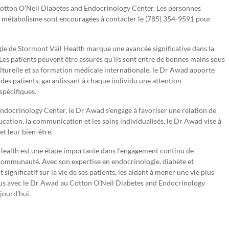
otton O’Neil Diabetes and Endocrinology Center. Les personnes
et métabolisme sont encouragées à contacter le (785) 354-9591 pour
gie de Stormont Vail Health marque une avancée significative dans la
es patients peuvent être assurés qu’ils sont entre de bonnes mains sous
lturelle et sa formation médicale internationale, le Dr Awad apporte
es patients, garantissant à chaque individu une attention
spécifiques.
docrinology Center, le Dr Awad s’engage à favoriser une relation de
ducation, la communication et les soins individualisés, le Dr Awad vise à
et leur bien-être.
Health est une étape importante dans l’engagement continu de
a communauté. Avec son expertise en endocrinologie, diabète et
gnificatif sur la vie de ses patients, les aidant à mener une vie plus
vous avec le Dr Awad au Cotton O’Neil Diabetes and Endocrinology
jourd’hui.