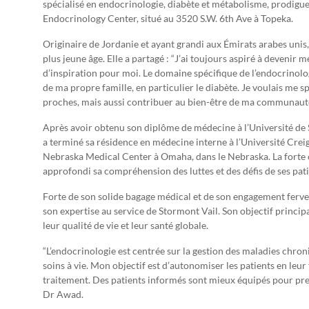
spécialisé en endocrinologie, diabète et métabolisme, prodigu
Endocrinology Center, situé au 3520 S.W. 6th Ave à Topeka.
Originaire de Jordanie et ayant grandi aux Émirats arabes un
plus jeune âge. Elle a partagé : “J’ai toujours aspiré à deveni
d’inspiration pour moi. Le domaine spécifique de l’endocrinolo
de ma propre famille, en particulier le diabète. Je voulais me
proches, mais aussi contribuer au bien-être de ma communauté
Après avoir obtenu son diplôme de médecine à l’Université de 
a terminé sa résidence en médecine interne à l’Université Crei
Nebraska Medical Center à Omaha, dans le Nebraska. La forte
approfondi sa compréhension des luttes et des défis de ses pati
Forte de son solide bagage médical et de son engagement ferven
son expertise au service de Stormont Vail. Son objectif principa
leur qualité de vie et leur santé globale.
“L’endocrinologie est centrée sur la gestion des maladies chron
soins à vie. Mon objectif est d’autonomiser les patients en leur
traitement. Des patients informés sont mieux équipés pour prend
Dr Awad.