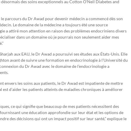
e désormais des soins exceptionnels au Cotton O’Neil Diabetes and
is, le parcours du Dr Awad pour devenir médecin a commencé dès son
r médecin. Le domaine de la médecine a toujours été une source
gie a attiré mon attention en raison des problèmes endocriniens divers
 spécialiser dans un domaine où je pourrais non seulement aider mes
.”
Sharjah aux EAU, le Dr Awad a poursuivi ses études aux États-Unis. Elle
ghton avant de suivre une formation en endocrinologie à l’Université du
 connexion du Dr Awad avec le domaine de l’endocrinologie a
ents.
t envers les soins aux patients, le Dr Awad est impatiente de mettre
l est d’aider les patients atteints de maladies chroniques à améliorer
iques, ce qui signifie que beaucoup de mes patients nécessitent des
 fournissant une éducation approfondie sur leur état et les options de
re des décisions qui ont un impact positif sur leur santé,” explique le