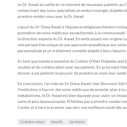
Le Dr Awad accueille en ce moment de nouveaux patients au C
recherchant des soins spécialisés en endocrinologie, diabète 
prendre rendez-vous avec le Dr Awad.
L’ajout du Dr Dana Awad à l’équipe prestigieuse d’endocrinolo
prestation de soins médicaux exceptionnels à la communauté. L
la direction experte du Dr Awad. En embrassant son origine cu
une perspective unique et une approche empathique aux soins d
personnalisée et un traitement complet adapté à leurs besoins 
En tant que membre essentiel du Cotton O’Neil Diabetes and En
soutien et de collaboration avec ses patients. En priorisant l’é
donner à ses patients le pouvoir de prendre en main leur santé 
En conclusion, l’arrivée du Dr Dana Awad chez Stormont Vail 
l’institution à fournir des soins médicaux de premier plan à l
métabolisme, le Dr Awad est bien équipée pour avoir un impact si
saine et plus épanouissante. N’hésitez pas à prendre rendez-
Center et à faire le premier pas vers une meilleure santé dès au
Collaboration
Health
Jordanie