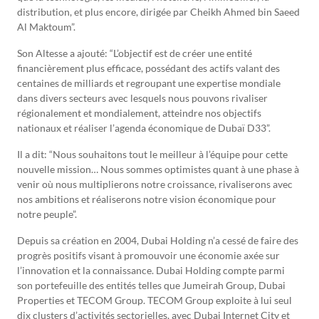
distribution, et plus encore, dirigée par Cheikh Ahmed bin Saeed
Al Maktoum”.
Son Altesse a ajouté: “L’objectif est de créer une entité
financièrement plus efficace, possédant des actifs valant des
centaines de milliards et regroupant une expertise mondiale
dans divers secteurs avec lesquels nous pouvons rivaliser
régionalement et mondialement, atteindre nos objectifs
nationaux et réaliser l’agenda économique de Dubaï D33”.
Il a dit: “Nous souhaitons tout le meilleur à l’équipe pour cette
nouvelle mission… Nous sommes optimistes quant à une phase à
venir où nous multiplierons notre croissance, rivaliserons avec
nos ambitions et réaliserons notre vision économique pour
notre peuple”.
Depuis sa création en 2004, Dubai Holding n’a cessé de faire des
progrès positifs visant à promouvoir une économie axée sur
l’innovation et la connaissance. Dubai Holding compte parmi
son portefeuille des entités telles que Jumeirah Group, Dubai
Properties et TECOM Group. TECOM Group exploite à lui seul
dix clusters d’activités sectorielles, avec Dubai Internet City et