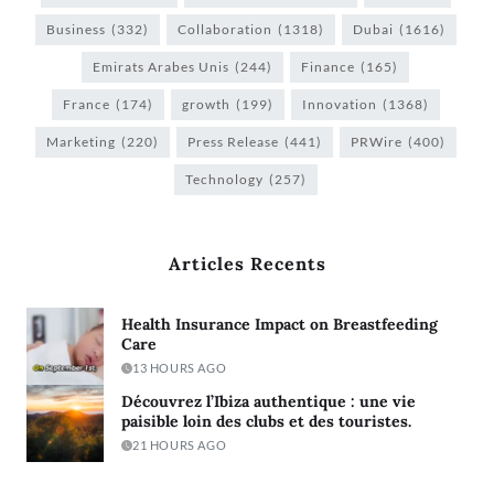
Business
(332)
Collaboration
(1318)
Dubai
(1616)
Emirats Arabes Unis
(244)
Finance
(165)
France
(174)
growth
(199)
Innovation
(1368)
Marketing
(220)
Press Release
(441)
PRWire
(400)
Technology
(257)
Articles Recents
Health Insurance Impact on Breastfeeding
Care
13 HOURS AGO
Découvrez l’Ibiza authentique : une vie
paisible loin des clubs et des touristes.
21 HOURS AGO