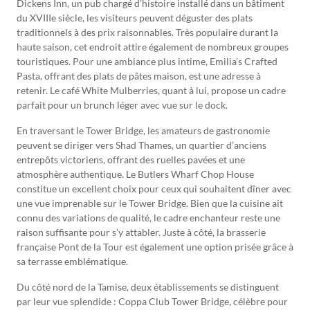
Dickens Inn, un pub chargé d’histoire installé dans un bâtiment
du XVIIIe siècle, les visiteurs peuvent déguster des plats
traditionnels à des prix raisonnables. Très populaire durant la
haute saison, cet endroit attire également de nombreux groupes
touristiques. Pour une ambiance plus intime, Emilia’s Crafted
Pasta, offrant des plats de pâtes maison, est une adresse à
retenir. Le café White Mulberries, quant à lui, propose un cadre
parfait pour un brunch léger avec vue sur le dock.
En traversant le Tower Bridge, les amateurs de gastronomie
peuvent se diriger vers Shad Thames, un quartier d’anciens
entrepôts victoriens, offrant des ruelles pavées et une
atmosphère authentique. Le Butlers Wharf Chop House
constitue un excellent choix pour ceux qui souhaitent dîner avec
une vue imprenable sur le Tower Bridge. Bien que la cuisine ait
connu des variations de qualité, le cadre enchanteur reste une
raison suffisante pour s’y attabler. Juste à côté, la brasserie
française Pont de la Tour est également une option prisée grâce à
sa terrasse emblématique.
Du côté nord de la Tamise, deux établissements se distinguent
par leur vue splendide : Coppa Club Tower Bridge, célèbre pour