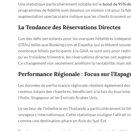
Une statistique particulièrement notable est le
bond de 95% des
programmes de fidélité sont devenus un moteur clé pour la fidéli
augmentation spectaculaire indique que les clients trouvent une
La Tendance des Réservations Directes
L’un des défis persistants pour les marques hôtelières indépen
(OTAs) telles que Booking.com et Expedia, qui prélèvent souven
nombreux hôtels participants à la GHA se sont unis pour redirig
qu’au troisième trimestre, les réservations directes ont augme
Ce changement non seulement améliore la rentabilité, mais aide
Performance Régionale : Focus sur l’Espagn
Les données de performance régionale révèlent également des 
revenus totaux des chambres, bénéficiant à la fois du tourisme d
l’Italie, Singapour et les Émirats Arabes Unis.
Le secteur de l’hôtellerie en Thaïlande a particulièrement brill
voyageurs internationaux. Cette statistique souligne l’attrait i
comme une destination phare en Asie du Sud-Est.