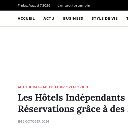
Contact
Forum
Join
Friday, August 7 2026
ACCUEIL
ACTU
BUSINESS
STYLE DE VIE
ACTU
DUBAI & ABU DHABI
MOYEN ORIENT
Les Hôtels Indépendants
Réservations grâce à des I
16 OCTOBER 2024