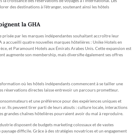
s la croissance des réservations de voyages à l’international. Les
rer des destinations à l’étranger, soutenant ainsi les hôtels
joignent la GHA
e prisée par les marques indépendantes souhaitant accroître leur
GHA a accueilli quatre nouvelles marques hôtelières : Unike Hotels en
èce, et Paramount Hotels aux Émirats Arabes Unis. Cette expansion est
ent augmente son membership, mais diversifie également ses offres
transformation où les hôtels indépendants commencent à se tailler une
es réservations directes laisse entrevoir un parcours prometteur.
consommateurs et une préférence pour des expériences uniques et
. Ils peuvent tirer parti de leurs atouts : culture locale, interactions
les grandes chaînes hôtelières pourraient avoir du mal à reproduire.
industrie disposent de budgets marketing colossaux et de vastes
 paysage difficile. Grâce à des stratégies novatrices et un engagement