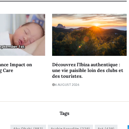
ance Impact on
Découvrez l’Ibiza authentique :
g Care
une vie paisible loin des clubs et
des touristes.
6 AUGUST 2026
Tags
Abu Dhabi
(983)
Arabie Saoudite
(229)
Art
(439)