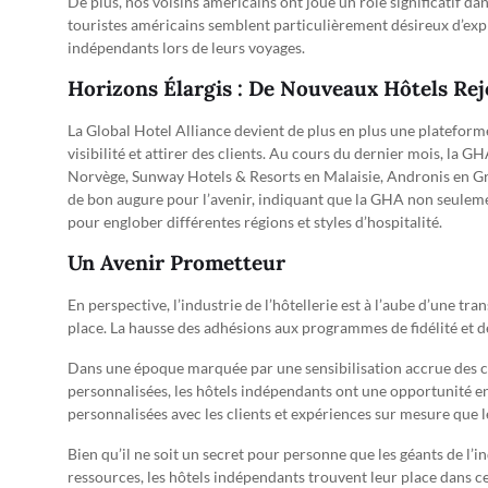
De plus, nos voisins américains ont joué un rôle significatif dan
touristes américains semblent particulièrement désireux d’explo
indépendants lors de leurs voyages.
Horizons Élargis : De Nouveaux Hôtels Re
La Global Hotel Alliance devient de plus en plus une plateform
visibilité et attirer des clients. Au cours du dernier mois, la 
Norvège, Sunway Hotels & Resorts en Malaisie, Andronis en Gr
de bon augure pour l’avenir, indiquant que la GHA non seulem
pour englober différentes régions et styles d’hospitalité.
Un Avenir Prometteur
En perspective, l’industrie de l’hôtellerie est à l’aube d’une 
place. La hausse des adhésions aux programmes de fidélité et d
Dans une époque marquée par une sensibilisation accrue des 
personnalisées, les hôtels indépendants ont une opportunité en or
personnalisées avec les clients et expériences sur mesure que 
Bien qu’il ne soit un secret pour personne que les géants de l’
ressources, les hôtels indépendants trouvent leur place dans ce