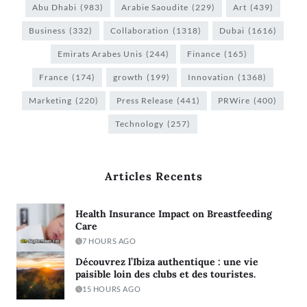
Abu Dhabi
(983)
Arabie Saoudite
(229)
Art
(439)
Business
(332)
Collaboration
(1318)
Dubai
(1616)
Emirats Arabes Unis
(244)
Finance
(165)
France
(174)
growth
(199)
Innovation
(1368)
Marketing
(220)
Press Release
(441)
PRWire
(400)
Technology
(257)
Articles Recents
Health Insurance Impact on Breastfeeding
Care
7 HOURS AGO
Découvrez l’Ibiza authentique : une vie
paisible loin des clubs et des touristes.
15 HOURS AGO