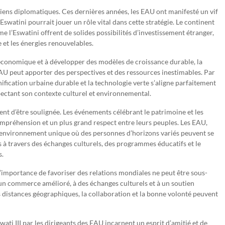
liens diplomatiques. Ces dernières années, les EAU ont manifesté un vif
Eswatini pourrait jouer un rôle vital dans cette stratégie. Le continent
e l’Eswatini offrent de solides possibilités d’investissement étranger,
 et les énergies renouvelables.
t économique et à développer des modèles de croissance durable, la
U peut apporter des perspectives et des ressources inestimables. Par
ification urbaine durable et la technologie verte s’aligne parfaitement
pectant son contexte culturel et environnemental.
ment d’être soulignée. Les événements célébrant le patrimoine et les
ompréhension et un plus grand respect entre leurs peuples. Les EAU,
un environnement unique où des personnes d’horizons variés peuvent se
s à travers des échanges culturels, des programmes éducatifs et le
s.
l’importance de favoriser des relations mondiales ne peut être sous-
 un commerce amélioré, à des échanges culturels et à un soutien
 distances géographiques, la collaboration et la bonne volonté peuvent
ati III par les dirigeants des EAU incarnent un esprit d’amitié et de