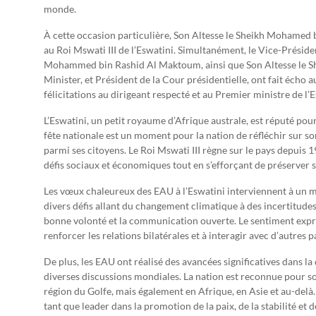
monde.
À cette occasion particulière, Son Altesse le Sheikh Mohamed 
au Roi Mswati III de l’Eswatini. Simultanément, le Vice-Préside
Mohammed bin Rashid Al Maktoum, ainsi que Son Altesse le S
Minister, et Président de la Cour présidentielle, ont fait éch
félicitations au dirigeant respecté et au Premier ministre de l
L’Eswatini, un petit royaume d’Afrique australe, est réputé pour
fête nationale est un moment pour la nation de réfléchir sur so
parmi ses citoyens. Le Roi Mswati III règne sur le pays depuis 1
défis sociaux et économiques tout en s’efforçant de préserver s
Les vœux chaleureux des EAU à l’Eswatini interviennent à un m
divers défis allant du changement climatique à des incertitudes
bonne volonté et la communication ouverte. Le sentiment expri
renforcer les relations bilatérales et à interagir avec d’autres
De plus, les EAU ont réalisé des avancées significatives dans l
diverses discussions mondiales. La nation est reconnue pour s
région du Golfe, mais également en Afrique, en Asie et au-delà.
tant que leader dans la promotion de la paix, de la stabilité et 