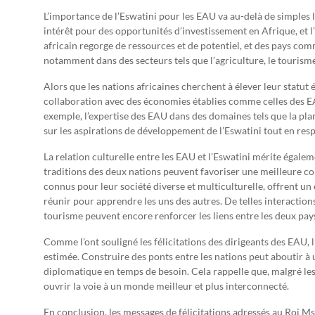
L’importance de l’Eswatini pour les EAU va au-delà de simples 
intérêt pour des opportunités d’investissement en Afrique, et l’
africain regorge de ressources et de potentiel, et des pays comm
notamment dans des secteurs tels que l’agriculture, le tourisme
Alors que les nations africaines cherchent à élever leur statu
collaboration avec des économies établies comme celles des EA
exemple, l’expertise des EAU dans des domaines tels que la plan
sur les aspirations de développement de l’Eswatini tout en res
La relation culturelle entre les EAU et l’Eswatini mérite égale
traditions des deux nations peuvent favoriser une meilleure c
connus pour leur société diverse et multiculturelle, offrent 
réunir pour apprendre les uns des autres. De telles interaction
tourisme peuvent encore renforcer les liens entre les deux pay
Comme l’ont souligné les félicitations des dirigeants des EAU, 
estimée. Construire des ponts entre les nations peut aboutir à
diplomatique en temps de besoin. Cela rappelle que, malgré les
ouvrir la voie à un monde meilleur et plus interconnecté.
En conclusion, les messages de félicitations adressés au Roi Msw