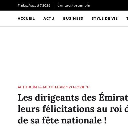
Contact
Forum
Join
Friday, August 7 2026
ACCUEIL
ACTU
BUSINESS
STYLE DE VIE
ACTU
DUBAI & ABU DHABI
MOYEN ORIENT
Les dirigeants des Émira
leurs félicitations au roi
de sa fête nationale !