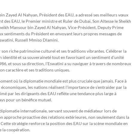
bin Zayed Al Nahyan, Président des EAU, a adressé ses meilleurs vœux
nt des EAU, le Premier ministre et Ruler de Dubaï, Son Altesse le Sheikh
heikh Mansour bin Zayed Al Nahyan, Vice-Président, Deputy Prime
o aux sentiments du Président en envoyant leurs propres messages de
’Eswatini, Russell Mmiso Dlamini.
 son riche patrimoine culturel et ses traditions vibrantes. Célébrer la
n identité et sa souveraineté tout en favorisant un sentiment d’unité
986, et sous sa direction, l’Eswatini a su naviguer à travers de nombreux
on caractère et ses traditions uniques.
oment où la diplomatie mondiale est plus cruciale que jamais. Face à
 économiques, les nations réalisent l’importance de s’entraider par la
mé par les dirigeants des EAU reflète une tendance plus large à
 pays pour un bénéfice mutuel.
a diplomatie internationale, servant souvent de médiateur lors de
on approche proactive des relations extérieures, non seulement dans la
 Cette stratégie renforce la position des EAU sur la scène mondiale en
de la coopération.