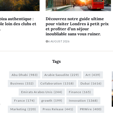
biza authentique :
Découvrez notre guide ultime
le loin des clubs et
pour visiter Londres à petit prix
.
et profiter d’un séjour
inoubliable sans vous ruiner.
6 AUGUST 2026
Tags
Abu Dhabi
(983)
Arabie Saoudite
(229)
Art
(439)
Business
(332)
Collaboration
(1318)
Dubai
(1616)
Emirats Arabes Unis
(244)
Finance
(165)
France
(174)
growth
(199)
Innovation
(1368)
e
Marketing
(220)
Press Release
(441)
PRWire
(400)