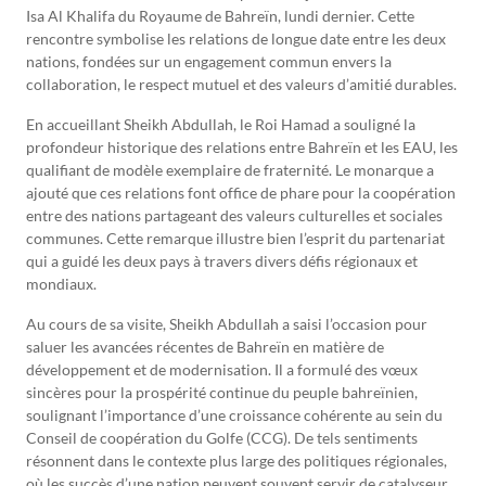
Isa Al Khalifa du Royaume de Bahreïn, lundi dernier. Cette
rencontre symbolise les relations de longue date entre les deux
nations, fondées sur un engagement commun envers la
collaboration, le respect mutuel et des valeurs d’amitié durables.
En accueillant Sheikh Abdullah, le Roi Hamad a souligné la
profondeur historique des relations entre Bahreïn et les EAU, les
qualifiant de modèle exemplaire de fraternité. Le monarque a
ajouté que ces relations font office de phare pour la coopération
entre des nations partageant des valeurs culturelles et sociales
communes. Cette remarque illustre bien l’esprit du partenariat
qui a guidé les deux pays à travers divers défis régionaux et
mondiaux.
Au cours de sa visite, Sheikh Abdullah a saisi l’occasion pour
saluer les avancées récentes de Bahreïn en matière de
développement et de modernisation. Il a formulé des vœux
sincères pour la prospérité continue du peuple bahreïnien,
soulignant l’importance d’une croissance cohérente au sein du
Conseil de coopération du Golfe (CCG). De tels sentiments
résonnent dans le contexte plus large des politiques régionales,
où les succès d’une nation peuvent souvent servir de catalyseur