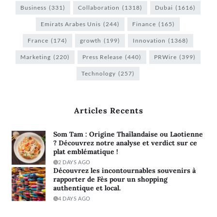
Business
(331)
Collaboration
(1318)
Dubai
(1616)
Emirats Arabes Unis
(244)
Finance
(165)
France
(174)
growth
(199)
Innovation
(1368)
Marketing
(220)
Press Release
(440)
PRWire
(399)
Technology
(257)
Articles Recents
Som Tam : Origine Thaïlandaise ou Laotienne
? Découvrez notre analyse et verdict sur ce
plat emblématique !
2 DAYS AGO
Découvrez les incontournables souvenirs à
rapporter de Fès pour un shopping
authentique et local.
4 DAYS AGO