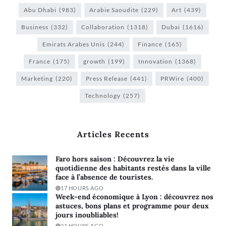
Abu Dhabi
(983)
Arabie Saoudite
(229)
Art
(439)
Business
(332)
Collaboration
(1318)
Dubai
(1616)
Emirats Arabes Unis
(244)
Finance
(165)
France
(175)
growth
(199)
Innovation
(1368)
Marketing
(220)
Press Release
(441)
PRWire
(400)
Technology
(257)
Articles Recents
Faro hors saison : Découvrez la vie
quotidienne des habitants restés dans la ville
face à l’absence de touristes.
17 HOURS AGO
Week-end économique à Lyon : découvrez nos
astuces, bons plans et programme pour deux
jours inoubliables!
21 HOURS AGO