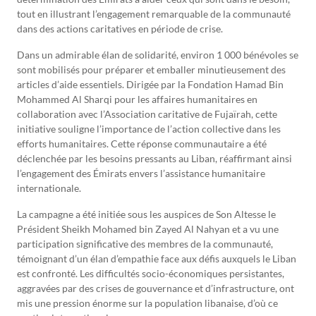
tout en illustrant l’engagement remarquable de la communauté
dans des actions caritatives en période de crise.
Dans un admirable élan de solidarité, environ 1 000 bénévoles se
sont mobilisés pour préparer et emballer minutieusement des
articles d’aide essentiels. Dirigée par la Fondation Hamad Bin
Mohammed Al Sharqi pour les affaires humanitaires en
collaboration avec l’Association caritative de Fujaïrah, cette
initiative souligne l’importance de l’action collective dans les
efforts humanitaires. Cette réponse communautaire a été
déclenchée par les besoins pressants au Liban, réaffirmant ainsi
l’engagement des Émirats envers l’assistance humanitaire
internationale.
La campagne a été initiée sous les auspices de Son Altesse le
Président Sheikh Mohamed bin Zayed Al Nahyan et a vu une
participation significative des membres de la communauté,
témoignant d’un élan d’empathie face aux défis auxquels le Liban
est confronté. Les difficultés socio-économiques persistantes,
aggravées par des crises de gouvernance et d’infrastructure, ont
mis une pression énorme sur la population libanaise, d’où ce