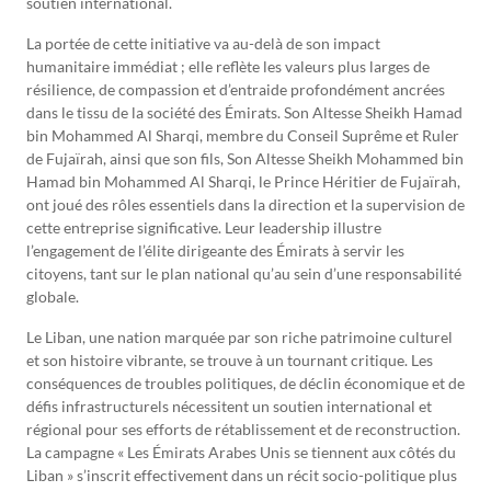
soutien international.
La portée de cette initiative va au-delà de son impact
humanitaire immédiat ; elle reflète les valeurs plus larges de
résilience, de compassion et d’entraide profondément ancrées
dans le tissu de la société des Émirats. Son Altesse Sheikh Hamad
bin Mohammed Al Sharqi, membre du Conseil Suprême et Ruler
de Fujaïrah, ainsi que son fils, Son Altesse Sheikh Mohammed bin
Hamad bin Mohammed Al Sharqi, le Prince Héritier de Fujaïrah,
ont joué des rôles essentiels dans la direction et la supervision de
cette entreprise significative. Leur leadership illustre
l’engagement de l’élite dirigeante des Émirats à servir les
citoyens, tant sur le plan national qu’au sein d’une responsabilité
globale.
Le Liban, une nation marquée par son riche patrimoine culturel
et son histoire vibrante, se trouve à un tournant critique. Les
conséquences de troubles politiques, de déclin économique et de
défis infrastructurels nécessitent un soutien international et
régional pour ses efforts de rétablissement et de reconstruction.
La campagne « Les Émirats Arabes Unis se tiennent aux côtés du
Liban » s’inscrit effectivement dans un récit socio-politique plus