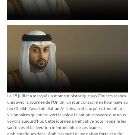
Le 18 juillet a marqué un moment historique aux Émirats arabes
unis avec la Journée de l’Union, un jour consacré en hommage au
feu Cheikh Zayed bin Sultan Al Nahyan et aux pères fondateurs
visionnaires qui ont ouvert la voie à la nation prospère que nous
voyons aujourd’hui. Cette journée significative nous rappelle les
sacrifices et la dévotion inébranlable de ces leaders
emblématiques dans l’établissement d’une nation forte et unie.