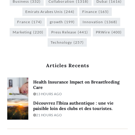
Business
(332)
Collaboration
(1318)
Dubai
(1616)
Emirats Arabes Unis
(244)
Finance
(165)
France
(174)
growth
(199)
Innovation
(1368)
Marketing
(220)
Press Release
(441)
PRWire
(400)
Technology
(257)
Articles Recents
Health Insurance Impact on Breastfeeding
Care
13 HOURS AGO
Découvrez l’Ibiza authentique : une vie
paisible loin des clubs et des touristes.
21 HOURS AGO